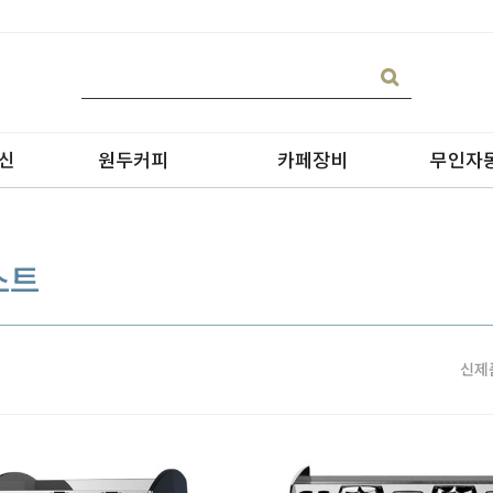
신
원두커피
카페장비
무인자
스트
신제
블랜딩
온수기/우유스팀기
원두커피
블렌더
원두커피의 종류
그라인더
제빙기
CAN 캔시머 캔실링기