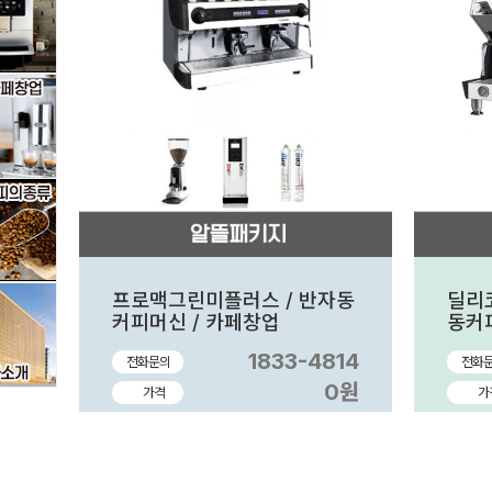
프로맥그린미플러스 / 반자동
딜리코
커피머신 / 카페창업
동커
1833-4814
전화문의
전화
0원
가격
가