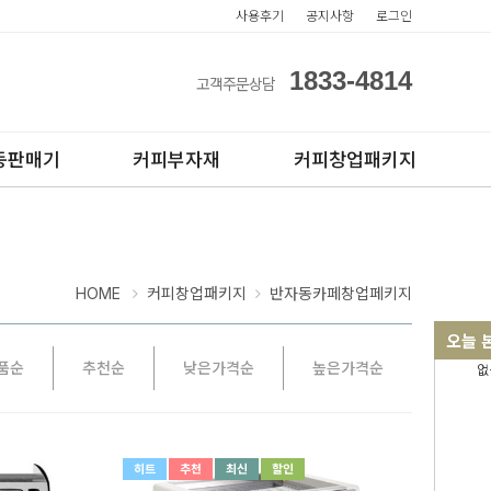
사용후기
공지사항
로그인
1833-4814
고객주문상담
동판매기
커피부자재
커피창업패키지
HOME
커피창업패키지
반자동카페창업페키지
오늘 
품순
추천순
낮은가격순
높은가격순
없
아이스컵
전자동카페창업페키지
테이크아웃컵
반자동카페창업페키지
반자동커피머신판매
히트
추천
최신
할인