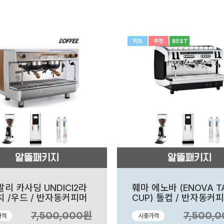
히트
추천
BEST
리 카사딩 UNDICI2라
훼마 에노바 (ENOVA T
 /우드 / 반자동커피머
CUP) 톨컵 / 반자동커
 카페창업
/ 카페창업
7,500,000원
7,500,
가격
시중가격