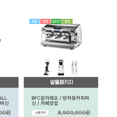
히트
추천
BEST
할인
ALL
BFC갈리래오 / 반자동커피머
피머신
신 / 카페창업
000원
8,500,000원
시중가격