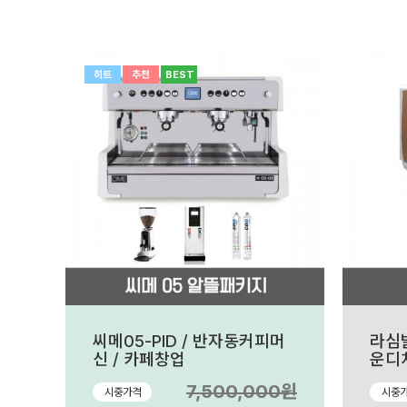
히트
추천
BEST
씨메05-PID / 반자동커피머
라심발
신 / 카페창업
운디치
신 /
7,500,000원
시중가격
시중