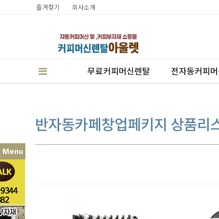
즐겨찾기
회사소개
무료커피머신렌탈
전자동커피머
반자동카페창업페키지 상품리
k Menu
판매
렌탈
캔시머실링기