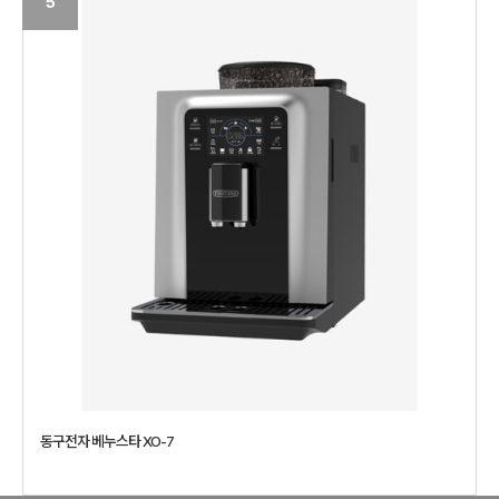
5
동구전자 베누스타 XO-7