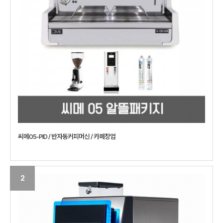
씨메05-PID / 반자동커피머신 / 카페창업
2