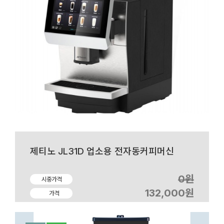
제티노 JL31D 업소용 전자동커피머신
0원
시중가격
132,000원
가격