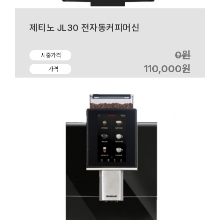
제티노 JL30 전자동커피머신
0원
시중가격
110,000원
가격