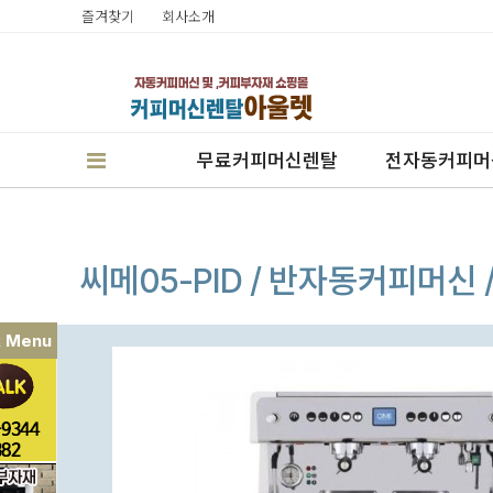
즐겨찾기
회사소개
무료커피머신렌탈
전자동커피머
씨메05-PID / 반자동커피머
k Menu
판매
렌탈
캔시머실링기