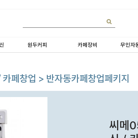
신
원두커피
카페장비
무인자
신 / 카페창업 > 반자동카페창업페키지
블랜딩
온수기/우유스팀기
원두커피
블렌더
원두커피의 종류
그라인더
씨메0
제빙기
CAN 캔시머 캔실링기