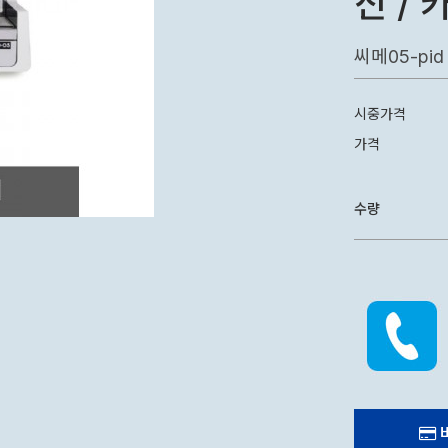
신 /
씨메05-pid
시중가격
가격
수량