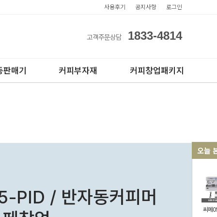
사용후기
공지사항
로그인
1833-4814
고객주문상담
동판매기
커피부자재
커피창업패키지
오늘 
아이스컵
전자동카페창업페키지
테이크아웃컵
반자동카페창업페키지
5-PID / 반자동커피머
반자동커피머신판매
씨메05