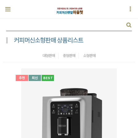
커피머신소형판매 상품리스트
대형판매
중형판매
소형판매
추천
최신
BEST