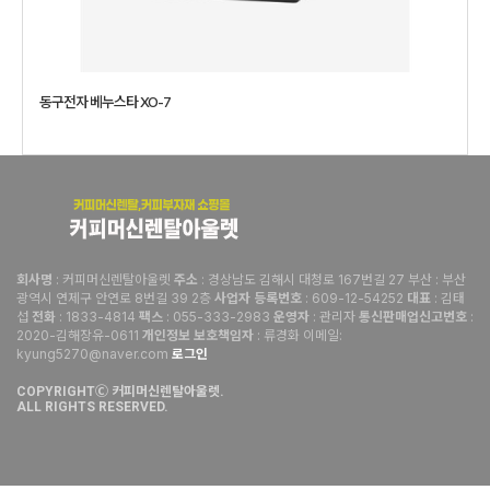
동구전자 베누스타 XO-7
: 커피머신렌탈아울렛
: 경상남도 김해시 대청로 167번길 27 부산 : 부산
회사명
주소
광역시 연제구 안연로 8번길 39 2층
: 609-12-54252
: 김태
사업자 등록번호
대표
섭
: 1833-4814
: 055-333-2983
: 관리자
:
전화
팩스
운영자
통신판매업신고번호
2020-김해장유-0611
: 류경화 이메일:
개인정보 보호책임자
kyung5270@naver.com
로그인
COPYRIGHTⒸ 커피머신렌탈아울렛.
ALL RIGHTS RESERVED.