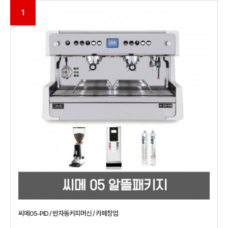
1
씨메05-PID / 반자동커피머신 / 카페창업