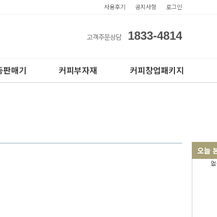
사용후기
공지사항
로그인
1833-4814
고객주문상담
동판매기
커피부자재
커피창업패키지
오늘 
없
아이스컵
전자동카페창업페키지
테이크아웃컵
반자동카페창업페키지
반자동커피머신판매