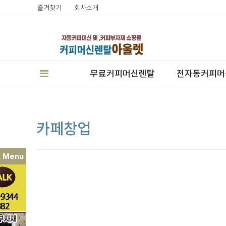
즐겨찾기
회사소개
무료커피머신렌탈
전자동커피머
카페창업
k Menu
판매
렌탈
캔시머실링기