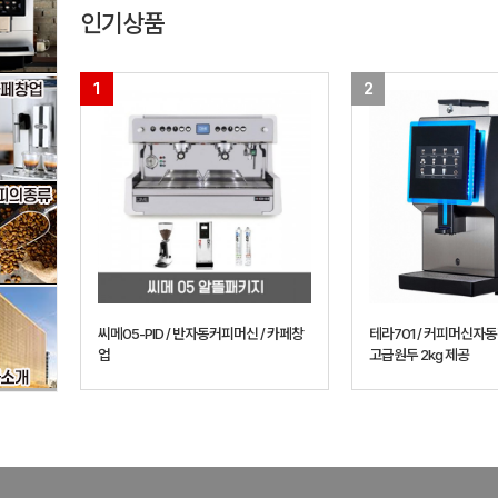
인기상품
1
2
씨메05-PID / 반자동커피머신 / 카페창
테라701 / 커피머신자동
업
고급원두 2kg 제공