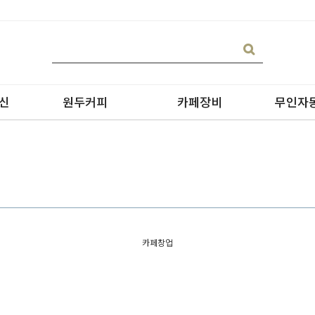
신
원두커피
카페장비
무인자
블랜딩
온수기/우유스팀기
카페창업
원두커피
블렌더
원두커피의 종류
그라인더
제빙기
CAN 캔시머 캔실링기