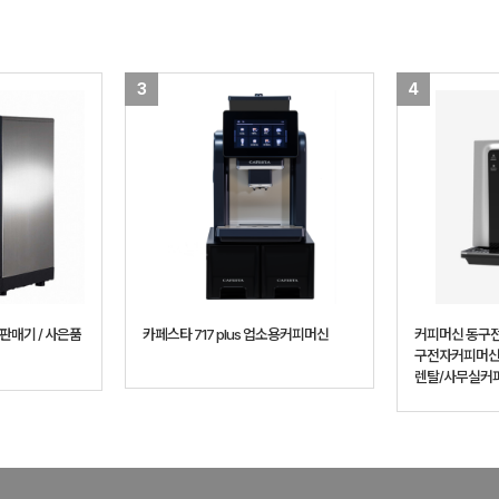
3
4
판매기 / 사은품
카페스타 717 plus 업소용커피머신
커피머신 동구전
구전자커피머신
렌탈/사무실커