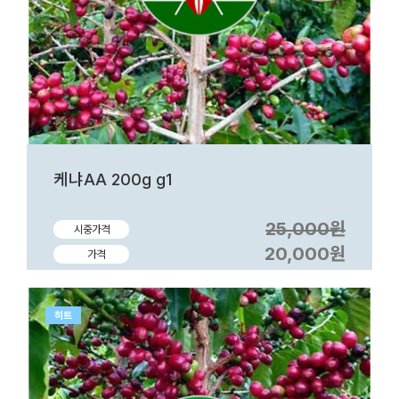
케냐AA 200g g1
25,000원
시중가격
20,000원
가격
히트