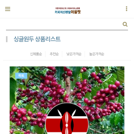
싱글원두 상품리스트
신제품순
추천순
낮은가격순
높은가격순
히트