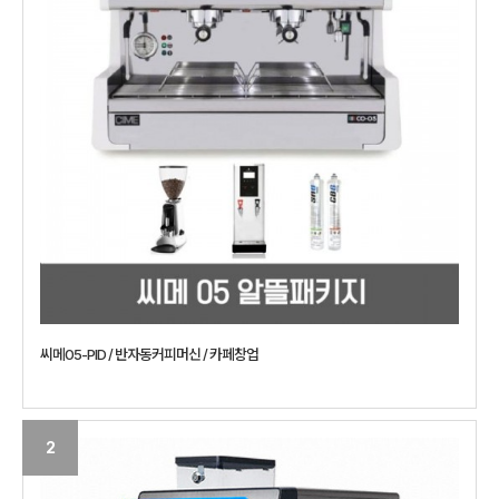
씨메05-PID / 반자동커피머신 / 카페창업
2