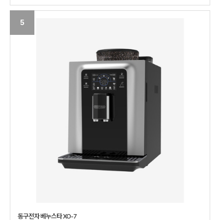
5
동구전자 베누스타 XO-7