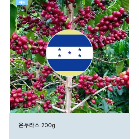
히트
온두라스 200g