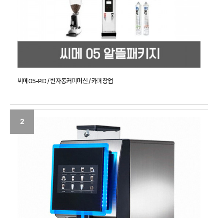
씨메05-PID / 반자동커피머신 / 카페창업
2