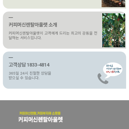
커피머신렌탈아울렛 소개
커피머신렌탈아울렛이 고객에게 드리는 최고의 감동을 전
달하는 서비스입니다.
고객상담 1833-4814
365일 24시 친절한 상담을
받으실 수 있습니다.