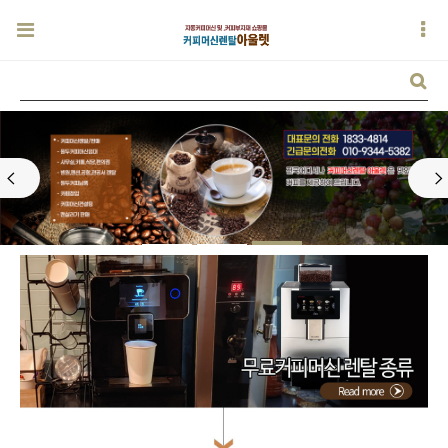
Prev
Next