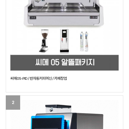
씨메05-PID / 반자동커피머신 / 카페창업
2