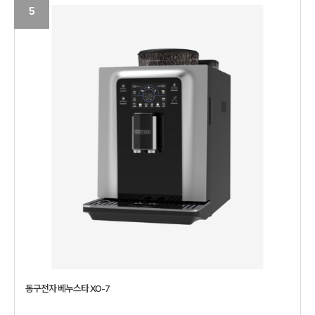
5
동구전자 베누스타 XO-7