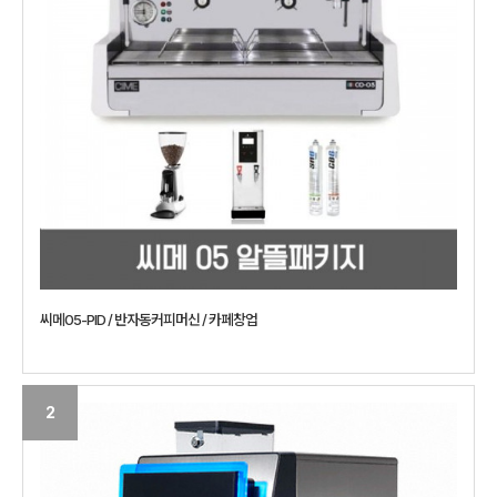
씨메05-PID / 반자동커피머신 / 카페창업
2