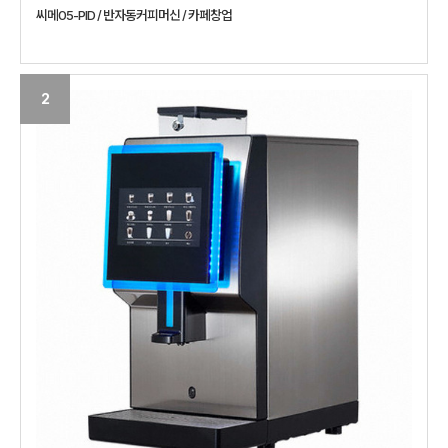
씨메05-PID / 반자동커피머신 / 카페창업
2