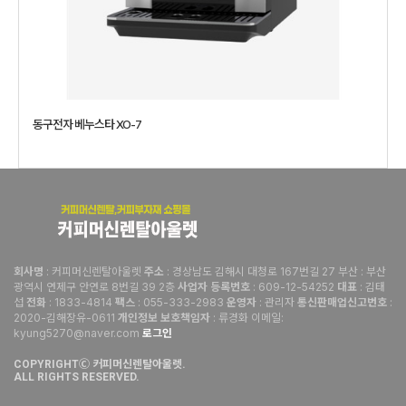
동구전자 베누스타 XO-7
: 커피머신렌탈아울렛
: 경상남도 김해시 대청로 167번길 27 부산 : 부산
회사명
주소
광역시 연제구 안연로 8번길 39 2층
: 609-12-54252
: 김태
사업자 등록번호
대표
섭
: 1833-4814
: 055-333-2983
: 관리자
:
전화
팩스
운영자
통신판매업신고번호
2020-김해장유-0611
: 류경화 이메일:
개인정보 보호책임자
kyung5270@naver.com
로그인
COPYRIGHTⒸ 커피머신렌탈아울렛.
ALL RIGHTS RESERVED.