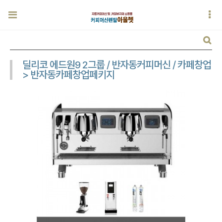
딜리코 에드원9 2그룹 / 반자동커피머신 / 카페창업
> 반자동카페창업페키지