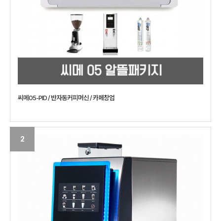
씨메05-PID / 반자동커피머신 / 카페창업
2