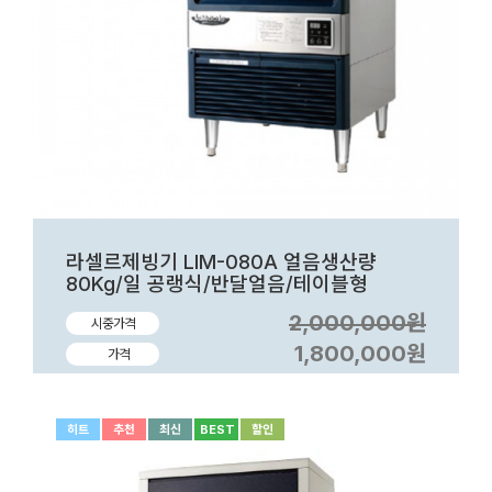
라셀르제빙기 LIM-080A 얼음생산량
80Kg/일 공랭식/반달얼음/테이블형
2,000,000원
시중가격
1,800,000원
가격
히트
추천
최신
BEST
할인