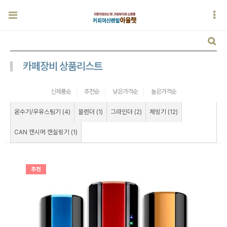
카페장비 상품리스트
신제품순
추천순
낮은가격순
높은가격순
온수기/우유스팀기 (4)
블렌더 (1)
그라인더 (2)
제빙기 (12)
CAN 캔시머 캔실링기 (1)
추천