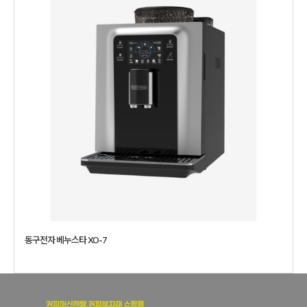
동구전자 베누스타 XO-7