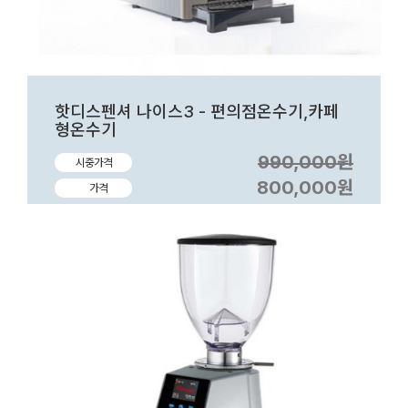
핫디스펜셔 나이스3 - 편의점온수기,카페
형온수기
990,000원
시중가격
800,000원
가격