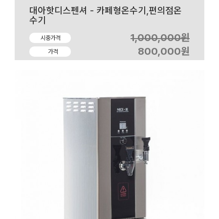
대아핫디스펜셔 - 카페형온수기,편의점온
수기
1,000,000원
시중가격
800,000원
가격