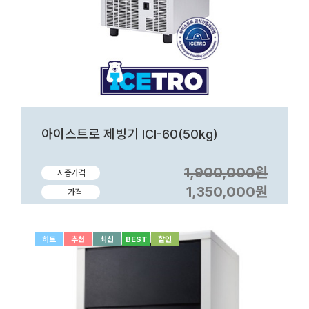
아이스트로 제빙기 ICI-60(50kg)
1,900,000원
시중가격
1,350,000원
가격
히트
추천
최신
BEST
할인