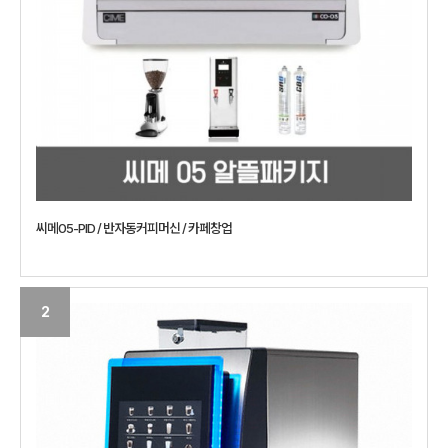
씨메05-PID / 반자동커피머신 / 카페창업
2