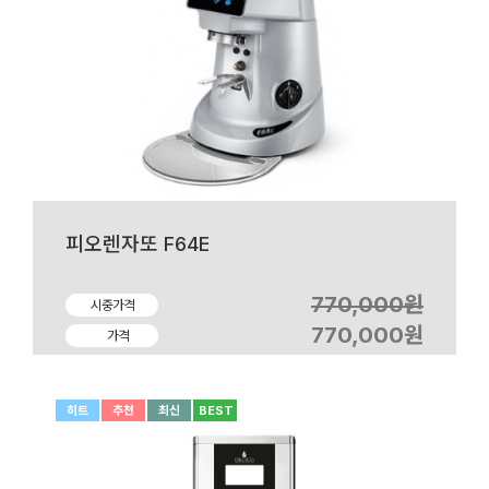
피오렌자또 F64E
770,000원
시중가격
770,000원
가격
히트
추천
최신
BEST