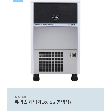
히트
QX-55
큐빅스 제빙기QX-55(공냉식)