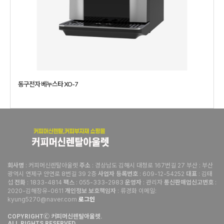
동구전자 베누스타 XO-7
: 커피머신렌탈아울렛
: 경상남도 김해시 대청로 167번길 27 부산 : 부산
회사명
주소
광역시 연제구 안연로 8번길 39 2층
: 609-12-54252
: 김태
사업자 등록번호
대표
섭
: 1833-4814
: 055-333-2983
: 관리자
:
전화
팩스
운영자
통신판매업신고번호
2020-김해장유-0611
: 류경화 이메일:
개인정보 보호책임자
kyung5270@naver.com
로그인
COPYRIGHTⒸ 커피머신렌탈아울렛.
ALL RIGHTS RESERVED.