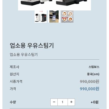
업소용 우유스팀기
업소용 우유스팀기
제조사
스팀보스
원산지
중국(om)
990,000원
시중가격
990,000원
가격
수량
+0원