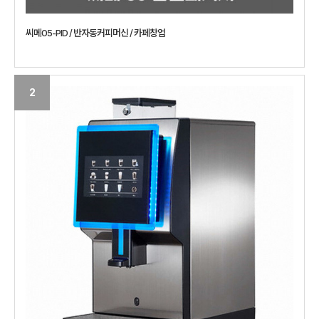
씨메05-PID / 반자동커피머신 / 카페창업
2