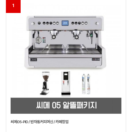
1
씨메05-PID / 반자동커피머신 / 카페창업