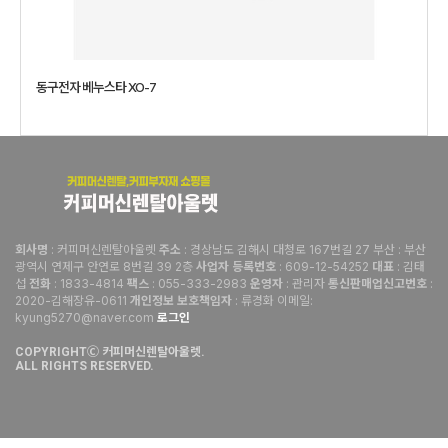
동구전자 베누스타 XO-7
: 커피머신렌탈아울렛
: 경상남도 김해시 대청로 167번길 27 부산 : 부산
회사명
주소
광역시 연제구 안연로 8번길 39 2층
: 609-12-54252
: 김태
사업자 등록번호
대표
섭
: 1833-4814
: 055-333-2983
: 관리자
:
전화
팩스
운영자
통신판매업신고번호
2020-김해장유-0611
: 류경화 이메일:
개인정보 보호책임자
kyung5270@naver.com
로그인
COPYRIGHTⒸ 커피머신렌탈아울렛.
ALL RIGHTS RESERVED.