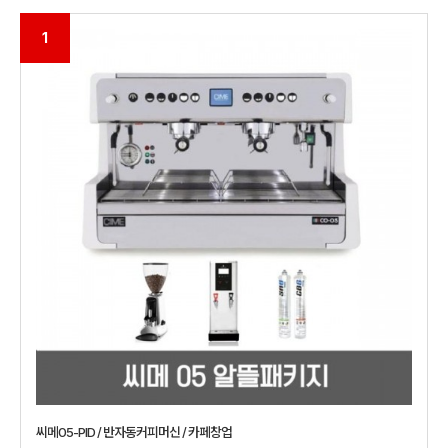
1
씨메05-PID / 반자동커피머신 / 카페창업