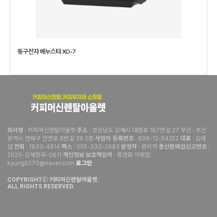
동구전자 베누스타 XO-7
: 커피머신렌탈아울렛
: 경상남도 김해시 대청로 167번길 27 부산 : 부산
회사명
주소
광역시 연제구 안연로 8번길 39 2층
: 609-12-54252
: 김태
사업자 등록번호
대표
섭
: 1833-4814
: 055-333-2983
: 관리자
:
전화
팩스
운영자
통신판매업신고번호
2020-김해장유-0611
: 류경화 이메일:
개인정보 보호책임자
kyung5270@naver.com
로그인
COPYRIGHTⒸ 커피머신렌탈아울렛.
ALL RIGHTS RESERVED.