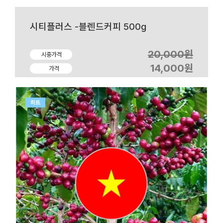
시티플러스 -블렌드커피 500g
20,000원
시중가격
14,000원
가격
히트