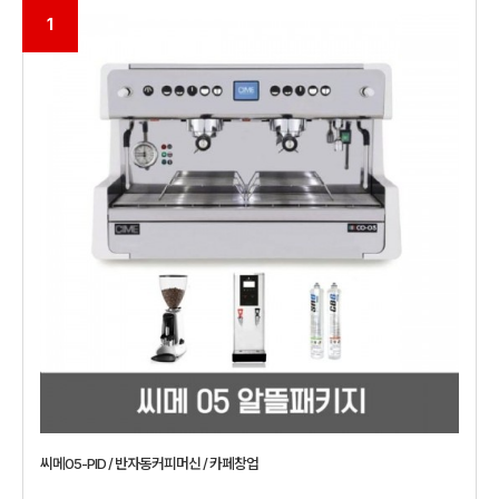
1
씨메05-PID / 반자동커피머신 / 카페창업