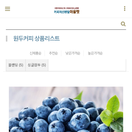
원두커피 상품리스트
신제품순
추천순
낮은가격순
높은가격순
블랜딩 (5)
싱글원두 (5)