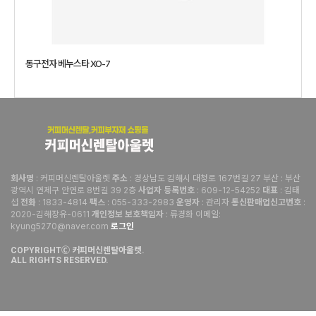
동구전자 베누스타 XO-7
: 커피머신렌탈아울렛
: 경상남도 김해시 대청로 167번길 27 부산 : 부산
회사명
주소
광역시 연제구 안연로 8번길 39 2층
: 609-12-54252
: 김태
사업자 등록번호
대표
섭
: 1833-4814
: 055-333-2983
: 관리자
:
전화
팩스
운영자
통신판매업신고번호
2020-김해장유-0611
: 류경화 이메일:
개인정보 보호책임자
kyung5270@naver.com
로그인
COPYRIGHTⒸ 커피머신렌탈아울렛.
ALL RIGHTS RESERVED.