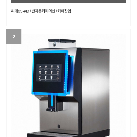
씨메05-PID / 반자동커피머신 / 카페창업
2