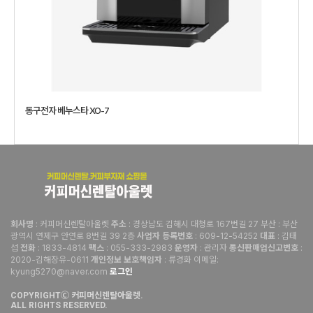
동구전자 베누스타 XO-7
: 커피머신렌탈아울렛
: 경상남도 김해시 대청로 167번길 27 부산 : 부산
회사명
주소
광역시 연제구 안연로 8번길 39 2층
: 609-12-54252
: 김태
사업자 등록번호
대표
섭
: 1833-4814
: 055-333-2983
: 관리자
:
전화
팩스
운영자
통신판매업신고번호
2020-김해장유-0611
: 류경화 이메일:
개인정보 보호책임자
kyung5270@naver.com
로그인
COPYRIGHTⒸ 커피머신렌탈아울렛.
ALL RIGHTS RESERVED.