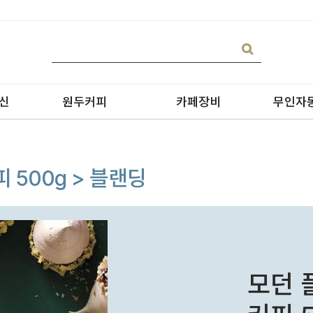
신
원두커피
카페장비
무인자
 500g > 블랜딩
블랜딩
온수기/우유스팀기
원두커피
블렌더
원두커피의 종류
그라인더
모던 
제빙기
CAN 캔시머 캔실링기