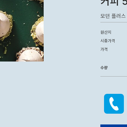
커피 
모던 플러스 
원산지
시중가격
가격
수량