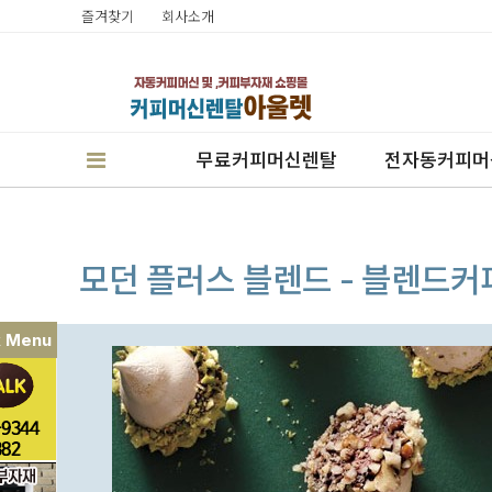
즐겨찾기
회사소개
무료커피머신렌탈
전자동커피머
모던 플러스 블렌드 - 블렌드커피
k Menu
판매
렌탈
캔시머실링기