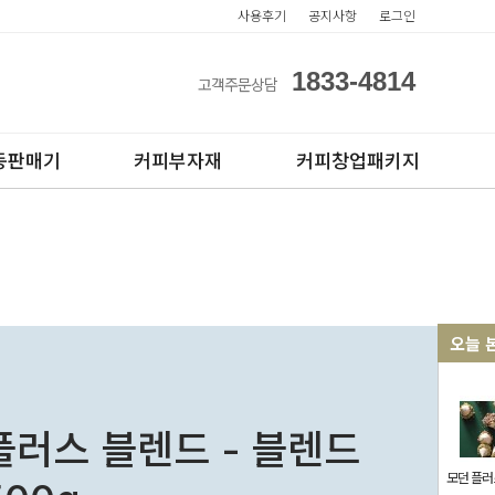
사용후기
공지사항
로그인
1833-4814
고객주문상담
동판매기
커피부자재
커피창업패키지
오늘 
아이스컵
전자동카페창업페키지
테이크아웃컵
반자동카페창업페키지
플러스 블렌드 - 블렌드
반자동커피머신판매
모던 플러