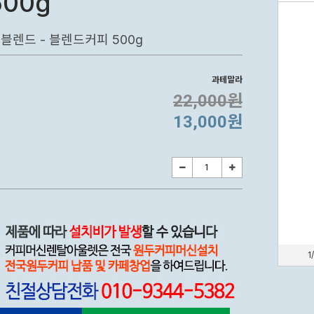
500g
블렌드 - 블렌드커피 500g
과테말라
22,000원
13,000원
1