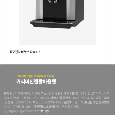
동구전자 베누스타 XO-7
: 커피머신렌탈아울렛
: 경상남도 김해시 대청로 167번길 27 부산 : 부산
회사명
주소
광역시 연제구 안연로 8번길 39 2층
: 609-12-54252
: 김태
사업자 등록번호
대표
섭
: 1833-4814
: 055-333-2983
: 관리자
:
전화
팩스
운영자
통신판매업신고번호
2020-김해장유-0611
: 류경화 이메일:
개인정보 보호책임자
kyung5270@naver.com
로그인