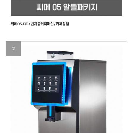
씨메05-PID / 반자동커피머신 / 카페창업
2