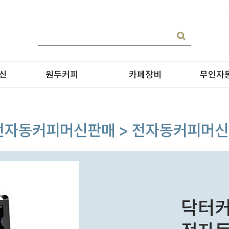
신
원두커피
카페장비
무인자
/ 전자동커피머신판매 > 전자동커피머신
블랜딩
온수기/우유스팀기
원두커피
블렌더
원두커피의 종류
그라인더
닥터커
제빙기
CAN 캔시머 캔실링기