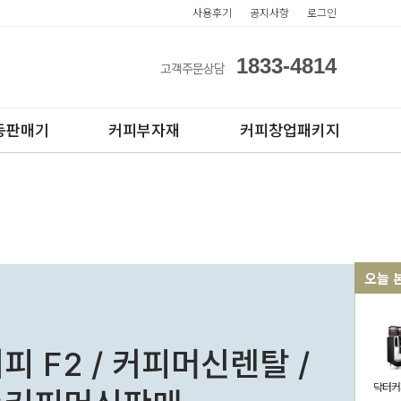
사용후기
공지사항
로그인
1833-4814
고객주문상담
동판매기
커피부자재
커피창업패키지
오늘 
아이스컵
전자동카페창업페키지
테이크아웃컵
반자동카페창업페키지
피 F2 / 커피머신렌탈 /
반자동커피머신판매
닥터커피