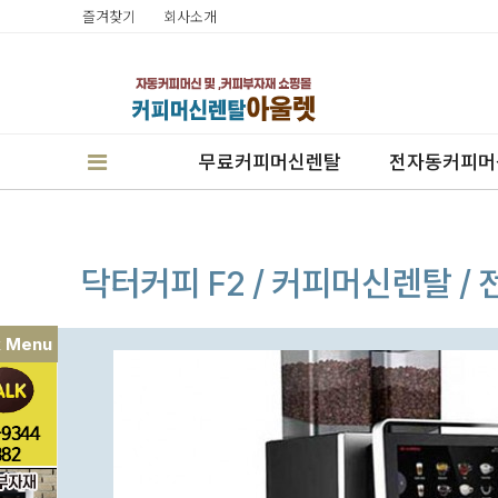
즐겨찾기
회사소개
무료커피머신렌탈
전자동커피머
닥터커피 F2 / 커피머신렌탈 
k Menu
판매
렌탈
캔시머실링기