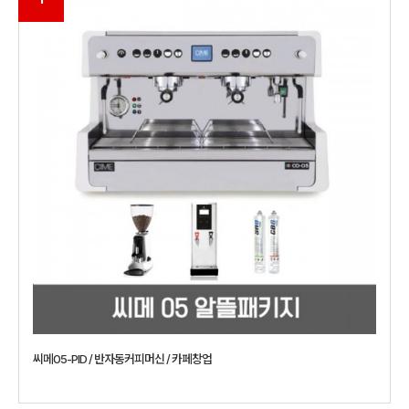
씨메05-PID / 반자동커피머신 / 카페창업