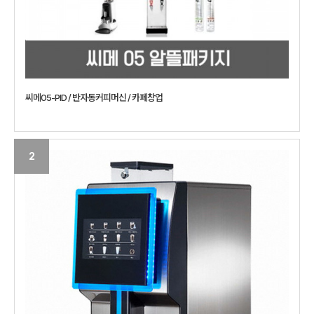
씨메05-PID / 반자동커피머신 / 카페창업
2