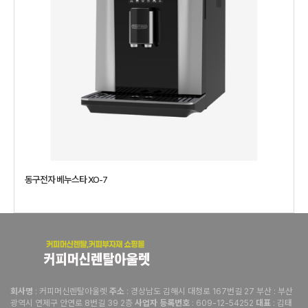
동구전자 베누스타 XO-7
: 커피머신렌탈아울렛
: 경상남도 김해시 대청로 167번길 27 부산 : 부산
회사명
주소
광역시 연제구 안연로 8번길 39 2층
: 609-12-54252
: 김태
사업자 등록번호
대표