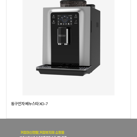
동구전자 베누스타 XO-7