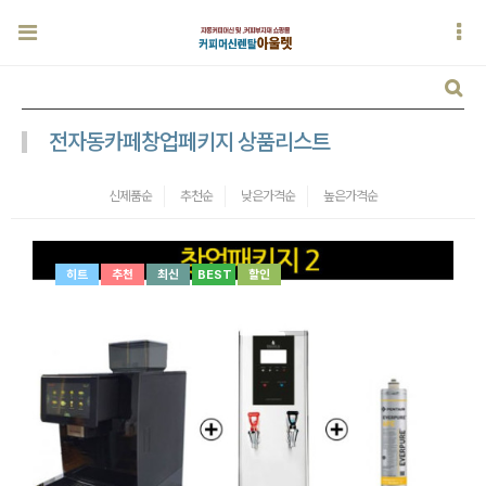
전자동카페창업페키지 상품리스트
신제품순
추천순
낮은가격순
높은가격순
히트
추천
최신
BEST
할인