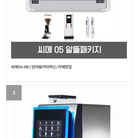
씨메05-PID / 반자동커피머신 / 카페창업
2