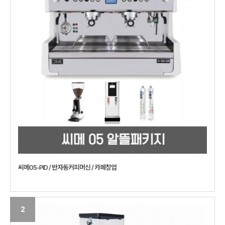
씨메05-PID / 반자동커피머신 / 카페창업
2