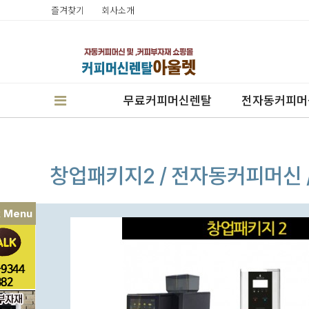
즐겨찾기
회사소개
무료커피머신렌탈
전자동커피머
창업패키지2 / 전자동커피머신
k Menu
판매
렌탈
캔시머실링기