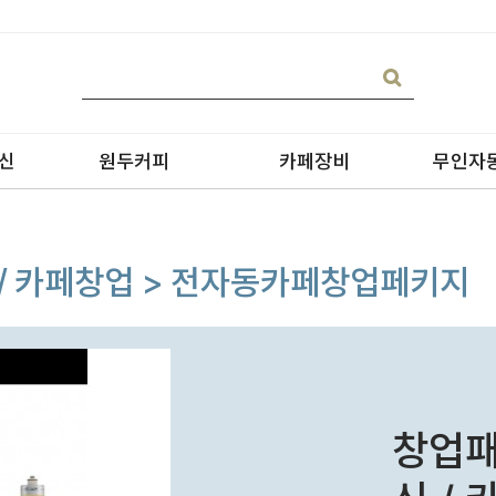
신
원두커피
카페장비
무인자
 / 카페창업 > 전자동카페창업페키지
블랜딩
온수기/우유스팀기
원두커피
블렌더
원두커피의 종류
그라인더
창업패
제빙기
CAN 캔시머 캔실링기