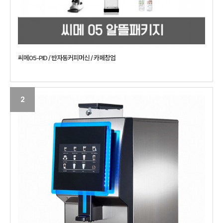
씨메05-PID / 반자동커피머신 / 카페창업
2