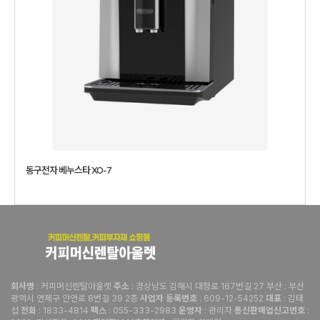
동구전자 베누스타 XO-7
: 커피머신렌탈아울렛
: 경상남도 김해시 대청로 167번길 27 부산 : 부산
회사명
주소
광역시 연제구 안연로 8번길 39 2층
: 609-12-54252
: 김태
사업자 등록번호
대표
섭
: 1833-4814
: 055-333-2983
: 관리자
:
전화
팩스
운영자
통신판매업신고번호