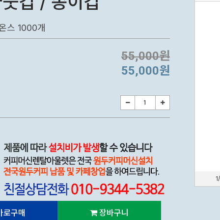
웃컵 / 종이컵
온스 1000개
55,000원
55,000원
1
바로구매
장바구니