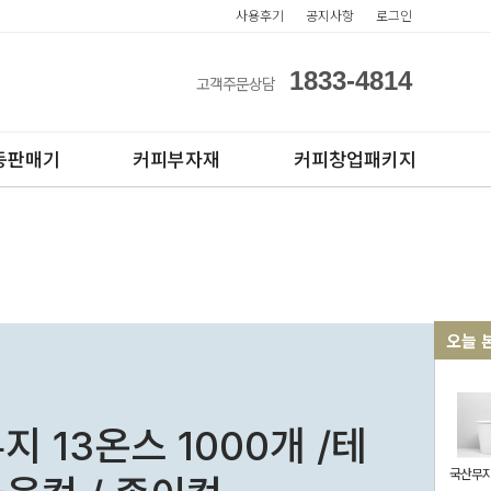
사용후기
공지사항
로그인
1833-4814
고객주문상담
동판매기
커피부자재
커피창업패키지
오늘 
아이스컵
전자동카페창업페키지
테이크아웃컵
반자동카페창업페키지
지 13온스 1000개 /테
반자동커피머신판매
국산무지