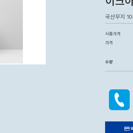
이크아
국산무지 10
시중가격
가격
수량