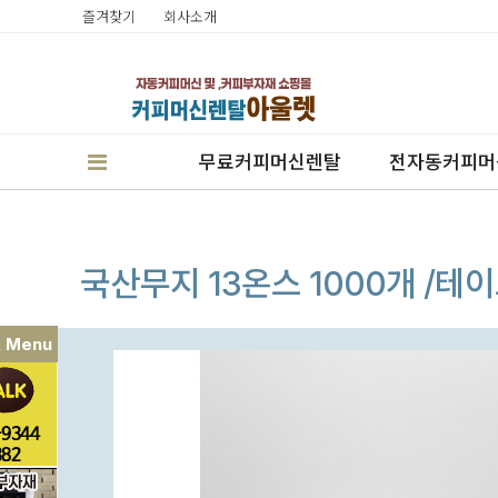
즐겨찾기
회사소개
무료커피머신렌탈
전자동커피머
국산무지 13온스 1000개 /테
k Menu
판매
렌탈
캔시머실링기