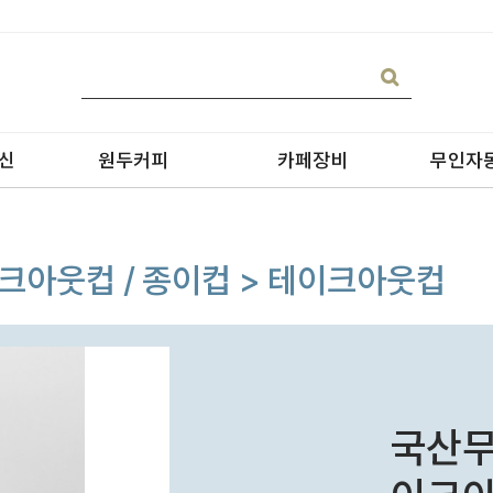
신
원두커피
카페장비
무인자
이크아웃컵 / 종이컵 > 테이크아웃컵
블랜딩
온수기/우유스팀기
원두커피
블렌더
원두커피의 종류
그라인더
국산무
제빙기
CAN 캔시머 캔실링기