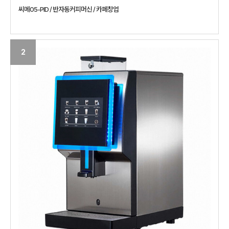
씨메05-PID / 반자동커피머신 / 카페창업
2