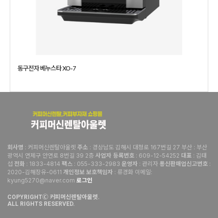
동구전자 베누스타 XO-7
: 커피머신렌탈아울렛
: 경상남도 김해시 대청로 167번길 27 부산 : 부산
회사명
주소
광역시 연제구 안연로 8번길 39 2층
: 609-12-54252
: 김태
사업자 등록번호
대표
섭
: 1833-4814
: 055-333-2983
: 관리자
:
전화
팩스
운영자
통신판매업신고번호
2020-김해장유-0611
: 류경화 이메일:
개인정보 보호책임자
kyung5270@naver.com
로그인
COPYRIGHTⒸ 커피머신렌탈아울렛.
ALL RIGHTS RESERVED.