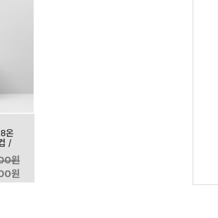
 8온
 /
000원
500원