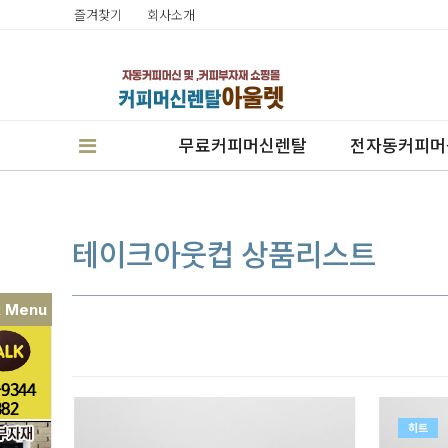
즐겨찾기
회사소개
무료커피머신렌탈
전자동커피머
테이크아웃컵 상품리스트
k Menu
판매
렌탈
캔시머실링기
히트