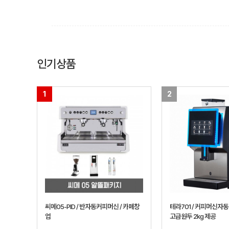
인기상품
1
2
씨메05-PID / 반자동커피머신 / 카페창
테라701 / 커피머신자동
업
고급원두 2kg 제공