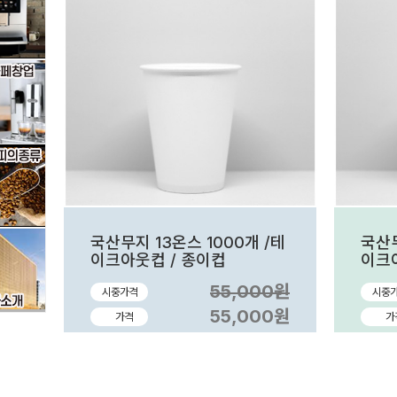
국산무지 13온스 1000개 /테
국산무
이크아웃컵 / 종이컵
이크
55,000원
시중가격
시중
55,000원
가격
가