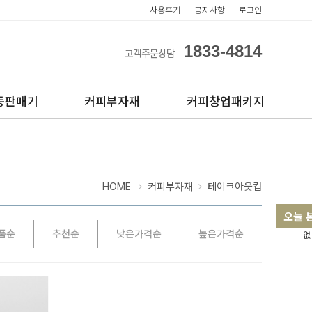
사용후기
공지사항
로그인
1833-4814
고객주문상담
동판매기
커피부자재
커피창업패키지
HOME
커피부자재
테이크아웃컵
오늘 
품순
추천순
낮은가격순
높은가격순
없
아이스컵
전자동카페창업페키지
테이크아웃컵
반자동카페창업페키지
반자동커피머신판매