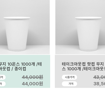
지 10온스 1000개 /테
테이크아웃컵 핫컵 무지
아웃컵 / 종이컵
스 1000개 /테이크아웃컵
종이컵
44,000원
43,
가격
시중가격
44,000원
38,
격
가격