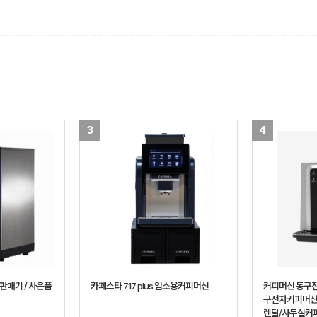
3
4
판매기 / 사은품
카페스타 717 plus 업소용커피머신
커피머신 동구전
구전자커피머신
렌탈/사무실커