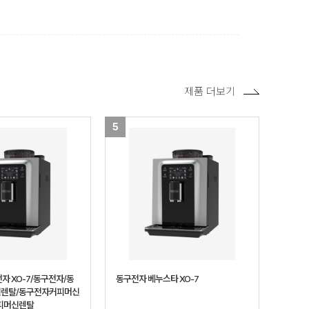
제품 더보기
5
자 XO-7/동구전자/동
동구전자 베누스타 XO-7
렌탈/동구전자커피머신
피머신렌탈