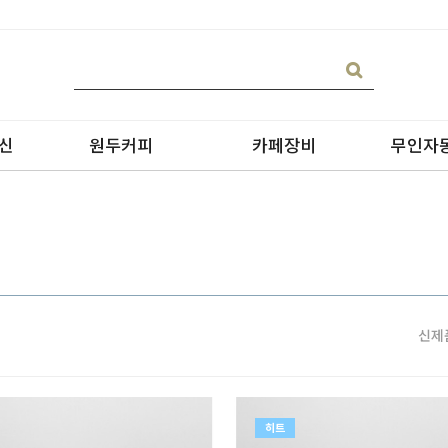
신
원두커피
카페장비
무인자
신제
블랜딩
온수기/우유스팀기
원두커피
블렌더
원두커피의 종류
그라인더
제빙기
히트
CAN 캔시머 캔실링기