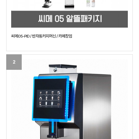
씨메05-PID / 반자동커피머신 / 카페창업
2