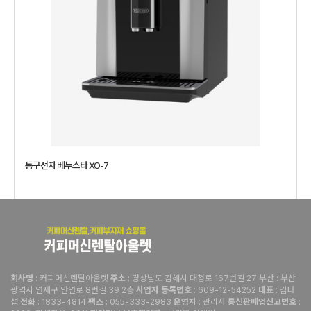
동구전자 베누스타 XO-7
: 커피머신렌탈아울렛
: 경상남도 김해시 대청로 167번길 27 부산 : 부산
회사명
주소
광역시 연제구 안연로 8번길 39 2층
: 609-12-54252
: 김태
사업자 등록번호
대표
섭
: 1833-4814
: 055-333-2983
: 관리자
:
전화
팩스
운영자
통신판매업신고번호