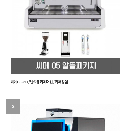
씨메05-PID / 반자동커피머신 / 카페창업
2