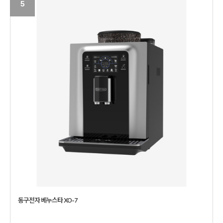
5
동구전자 베누스타 XO-7