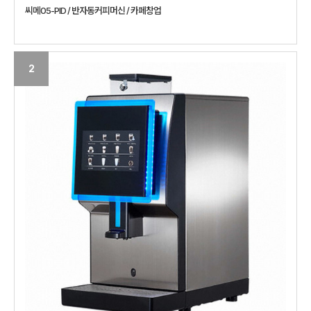
씨메05-PID / 반자동커피머신 / 카페창업
2