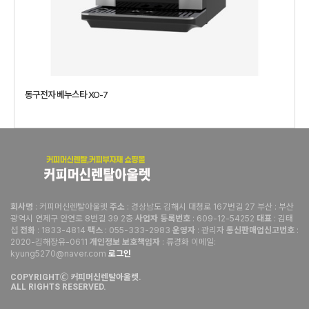
동구전자 베누스타 XO-7
: 커피머신렌탈아울렛
: 경상남도 김해시 대청로 167번길 27 부산 : 부산
회사명
주소
광역시 연제구 안연로 8번길 39 2층
: 609-12-54252
: 김태
사업자 등록번호
대표
섭
: 1833-4814
: 055-333-2983
: 관리자
:
전화
팩스
운영자
통신판매업신고번호
2020-김해장유-0611
: 류경화 이메일:
개인정보 보호책임자
kyung5270@naver.com
로그인
COPYRIGHTⒸ 커피머신렌탈아울렛.
ALL RIGHTS RESERVED.