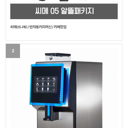
씨메05-PID / 반자동커피머신 / 카페창업
2