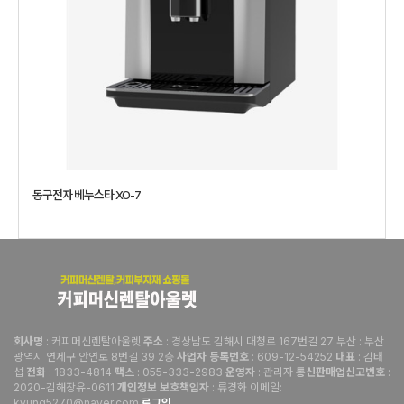
동구전자 베누스타 XO-7
: 커피머신렌탈아울렛
: 경상남도 김해시 대청로 167번길 27 부산 : 부산
회사명
주소
광역시 연제구 안연로 8번길 39 2층
: 609-12-54252
: 김태
사업자 등록번호
대표
섭
: 1833-4814
: 055-333-2983
: 관리자
:
전화
팩스
운영자
통신판매업신고번호
2020-김해장유-0611
: 류경화 이메일:
개인정보 보호책임자
kyung5270@naver.com
로그인