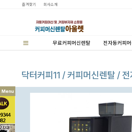
즐겨찾기
회사소개
무료커피머신렌탈
전자동커피머
닥터커피11 / 커피머신렌탈 /
k Menu
판매
렌탈
캔시머실링기