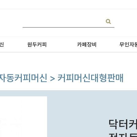
신
원두커피
카페장비
무인자
 전자동커피머신 > 커피머신대형판매
블랜딩
온수기/우유스팀기
원두커피
블렌더
원두커피의 종류
그라인더
닥터커
제빙기
CAN 캔시머 캔실링기