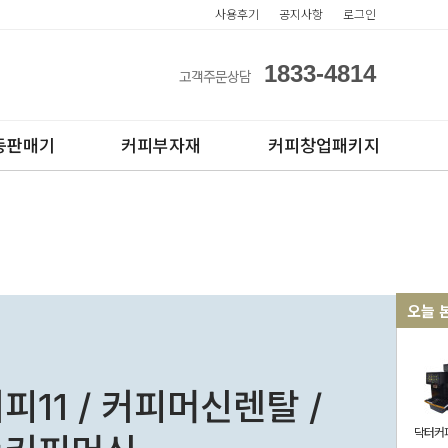
사용후기
공지사항
로그인
1833-4814
고객주문상담
동판매기
커피부자재
커피창업패키지
오늘 
아이스컵
전자동카페창업페키지
테이크아웃컵
반자동카페창업페키지
피11 / 커피머신렌탈 /
반자동커피머신판매
닥터커피1