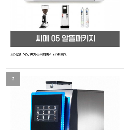
씨메05-PID / 반자동커피머신 / 카페창업
2