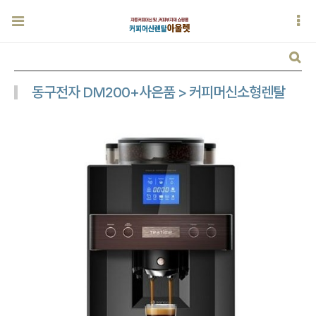
동구전자 DM200+사은품 > 커피머신소형렌탈