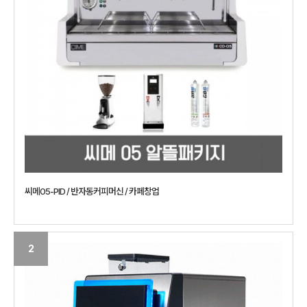
씨메05-PID / 반자동커피머신 / 카페창업
2