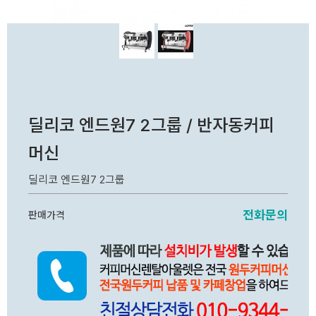
딜리코 엔드원7 2그룹 / 반자동커피
머신
딜리코 엔드원7 2그룹
전화문의
판매가격