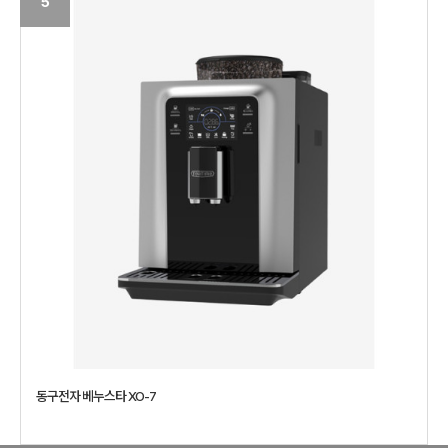
5
동구전자 베누스타 XO-7