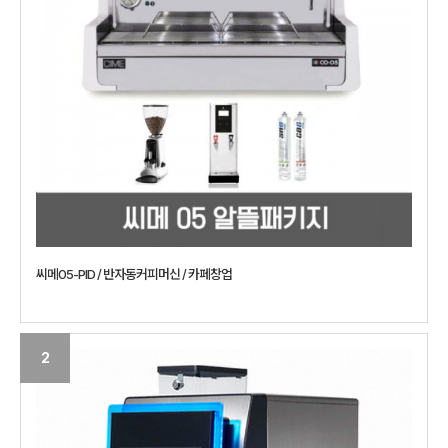
씨메05-PID / 반자동커피머신 / 카페창업
2