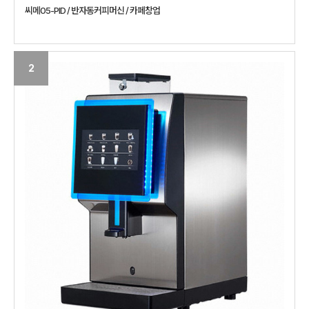
씨메05-PID / 반자동커피머신 / 카페창업
2