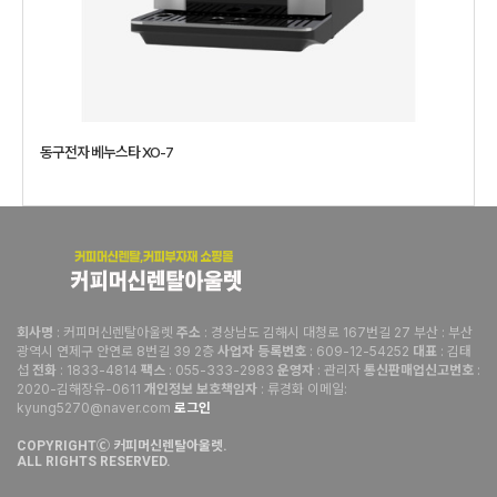
동구전자 베누스타 XO-7
: 커피머신렌탈아울렛
: 경상남도 김해시 대청로 167번길 27 부산 : 부산
회사명
주소
광역시 연제구 안연로 8번길 39 2층
: 609-12-54252
: 김태
사업자 등록번호
대표
섭
: 1833-4814
: 055-333-2983
: 관리자
:
전화
팩스
운영자
통신판매업신고번호
2020-김해장유-0611
: 류경화 이메일:
개인정보 보호책임자
kyung5270@naver.com
로그인
COPYRIGHTⒸ 커피머신렌탈아울렛.
ALL RIGHTS RESERVED.