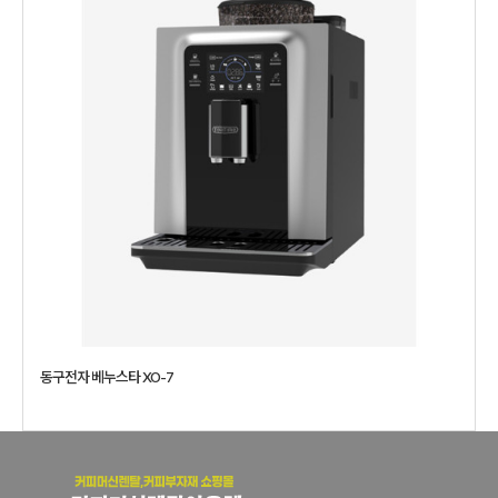
동구전자 베누스타 XO-7