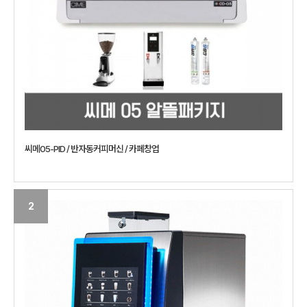
씨메05-PID / 반자동커피머신 / 카페창업
2