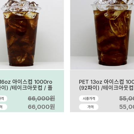
 16oz 아이스컵 1000ro
PET 13oz 아이스컵 10
파이) /테이크아웃컵 / 플
(92파이) /테이크아웃컵 
틱컵
라스틱컵
66,000원
55,
가격
시중가격
66,000원
55,
격
가격