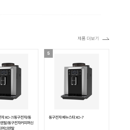
제품 더보기
5
자 XO-7/동구전자/동
동구전자 베누스타 XO-7
렌탈/동구전자커피머신
피머신렌탈