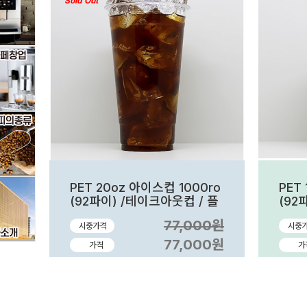
Sold Out
PET 20oz 아이스컵 1000ro
PET
(92파이) /테이크아웃컵 / 플
(92
라스틱컵
라스
77,000원
시중가격
시중
77,000원
가격
가