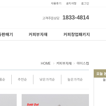
사용후기
공지사항
로그인
1833-4814
고객주문상담
동판매기
커피부자재
커피창업패키지
HOME
커피부자재
아이스컵
오늘 
품순
추천순
낮은가격순
높은가격순
없
아이스컵
전자동카페창업페키지
테이크아웃컵
반자동카페창업페키지
반자동커피머신판매
Sold Out