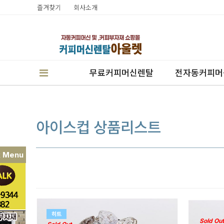
즐겨찾기
회사소개
무료커피머신렌탈
전자동커피머
아이스컵 상품리스트
k Menu
판매
렌탈
캔시머실링기
히트
Sold Out