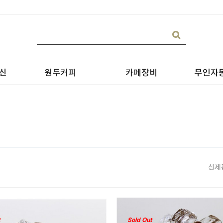
신
원두커피
카페장비
무인자
신제
블랜딩
온수기/우유스팀기
원두커피
블렌더
원두커피의 종류
그라인더
제빙기
Sold Out
CAN 캔시머 캔실링기