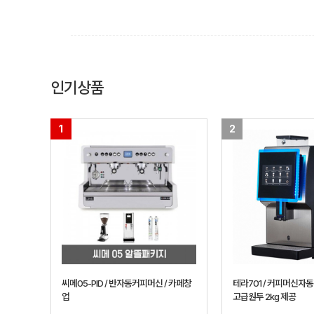
인기상품
1
2
씨메05-PID / 반자동커피머신 / 카페창
테라701 / 커피머신자동
업
고급원두 2kg 제공