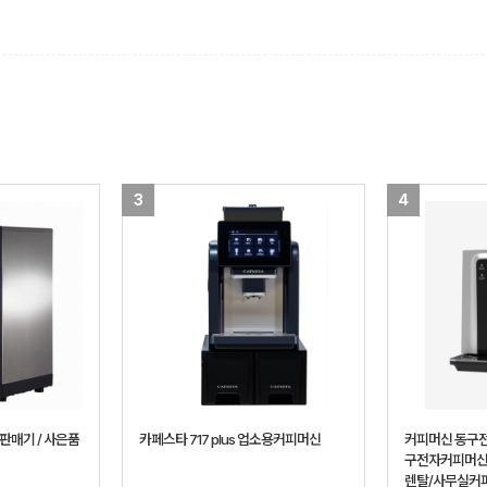
3
4
판매기 / 사은품
카페스타 717 plus 업소용커피머신
커피머신 동구전
구전자커피머신
렌탈/사무실커