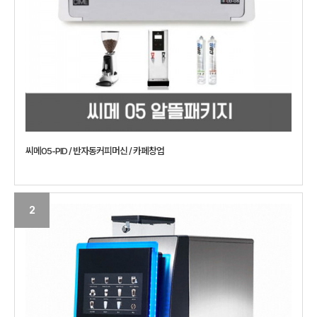
씨메05-PID / 반자동커피머신 / 카페창업
2