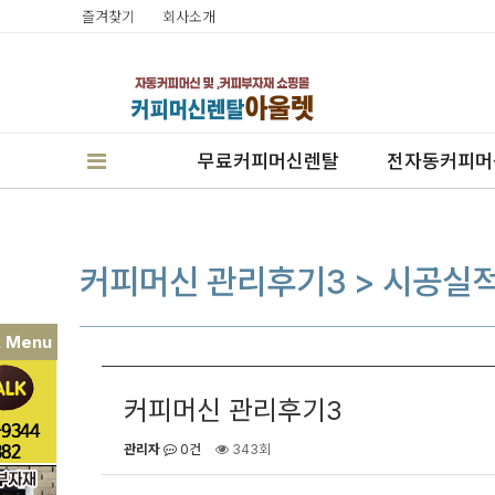
즐겨찾기
회사소개
무료커피머신렌탈
전자동커피머
커피머신 관리후기3 > 시공실
k Menu
판매
커피머신 관리후기3
렌탈
관리자
0건
343회
캔시머실링기