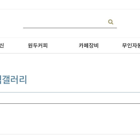
신
원두커피
카페장비
무인자
적갤러리
블랜딩
온수기/우유스팀기
원두커피
블렌더
원두커피의 종류
그라인더
제빙기
CAN 캔시머 캔실링기