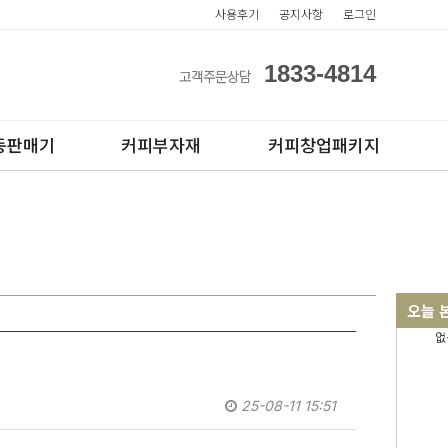
사용후기
공지사항
로그인
1833-4814
고객주문상담
동판매기
커피부자재
커피창업패키지
오늘 
없
아이스컵
전자동카페창업페키지
테이크아웃컵
반자동카페창업페키지
반자동커피머신판매
25-08-11 15:51