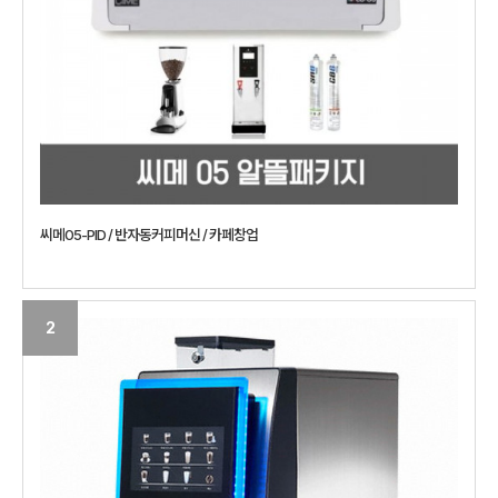
씨메05-PID / 반자동커피머신 / 카페창업
2