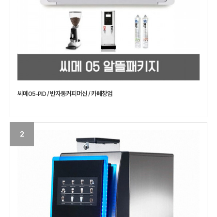
씨메05-PID / 반자동커피머신 / 카페창업
2