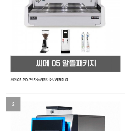
씨메05-PID / 반자동커피머신 / 카페창업
2