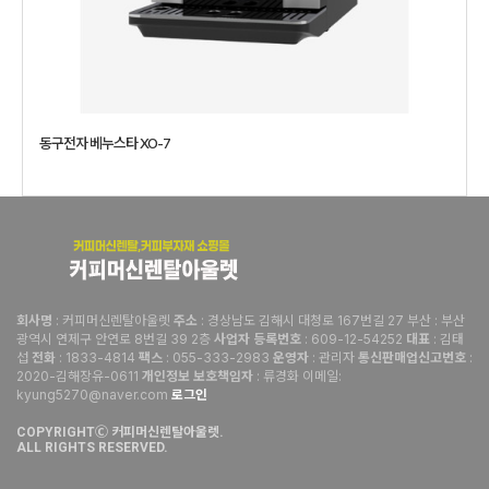
동구전자 베누스타 XO-7
: 커피머신렌탈아울렛
: 경상남도 김해시 대청로 167번길 27 부산 : 부산
회사명
주소
광역시 연제구 안연로 8번길 39 2층
: 609-12-54252
: 김태
사업자 등록번호
대표
섭
: 1833-4814
: 055-333-2983
: 관리자
:
전화
팩스
운영자
통신판매업신고번호
2020-김해장유-0611
: 류경화 이메일:
개인정보 보호책임자
kyung5270@naver.com
로그인
COPYRIGHTⒸ 커피머신렌탈아울렛.
ALL RIGHTS RESERVED.