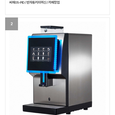
씨메05-PID / 반자동커피머신 / 카페창업
2